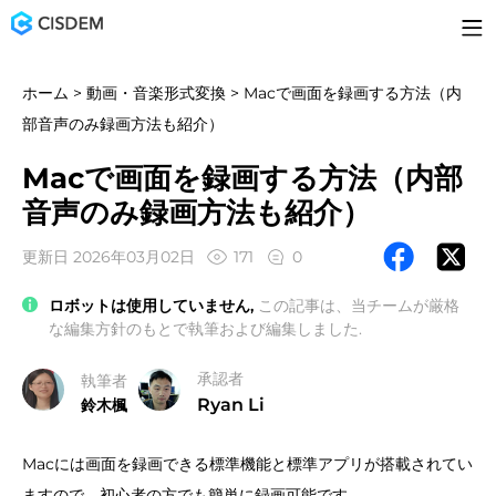
ホーム
>
動画・音楽形式変換
> Macで画面を録画する方法（内
部音声のみ録画方法も紹介）
Macで画面を録画する方法（内部
音声のみ録画方法も紹介）
更新日 2026年03月02日
171
0
ロボットは使用していません,
この記事は、当チームが厳格
な編集方針のもとで執筆および編集しました.
承認者
執筆者
Ryan Li
鈴木楓
Macには画面を録画できる標準機能と標準アプリが搭載されてい
ますので、初心者の方でも簡単に録画可能です。