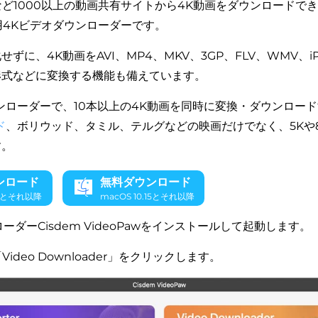
ohなど1000以上の動画共有サイトから4K動画をダウンロードで
ws用4Kビデオダウンローダーです。
に、4K動画をAVI、MP4、MKV、3GP、FLV、WMV、iPho
形式などに変換する機能も備えています。
ンローダーで、10本以上の4K動画を同時に変換・ダウンロー
ド
、ボリウッド、タミル、テルグなどの映画だけでなく、5Kや
す。
ンロード
無料ダウンロード
10とそれ以降
macOS 10.15とそれ以降
ンローダーCisdem VideoPawをインストールして起動します。
ideo Downloader」をクリックします。