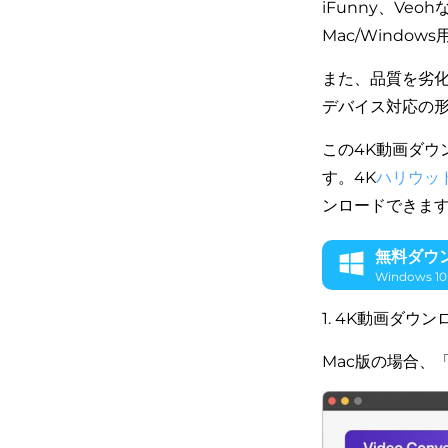
iFunny、Ve
Mac/Windo
また、品質を劣化せず
デバイス対応の
この4K動画ダウ
す。4K
ハリウッ
ンロードできま
無料ダウ
Windows 
1. 4K動画ダウ
Mac版の場合、「V