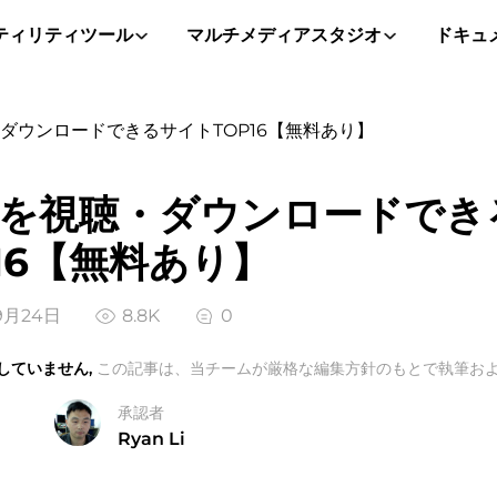
ティリティツール
マルチメディアスタジオ
ドキュ
・ダウンロードできるサイトTOP16【無料あり】
画を視聴・ダウンロードでき
16【無料あり】
9月24日
8.8K
0
していません,
この記事は、当チームが厳格な編集方針のもとで執筆およ
承認者
Ryan Li