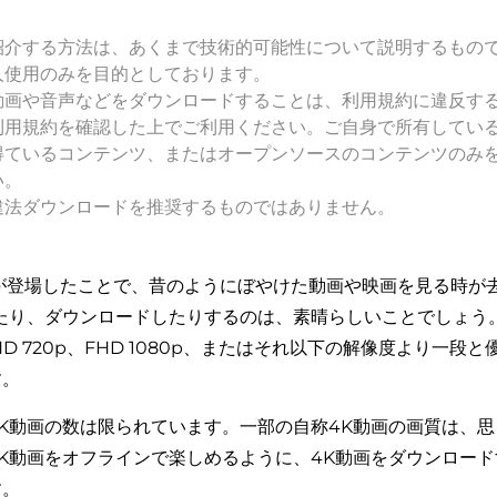
紹介する方法は、あくまで技術的可能性について説明するもの
人使用のみを目的としております。
動画や音声などをダウンロードすることは、利用規約に違反す
利用規約を確認した上でご利用ください。ご自身で所有してい
得ているコンテンツ、またはオープンソースのコンテンツのみ
い。
違法ダウンロードを推奨するものではありません。
160pが登場したことで、昔のようにぼやけた動画や映画を見る時
り、ダウンロードしたりするのは、素晴らしいことでしょう。ultr
D 720p、FHD 1080p、またはそれ以下の解像度より一段
す。
K動画の数は限られています。一部の自称4K動画の画質は、
K動画をオフラインで楽しめるように、4K動画をダウンロー
す。