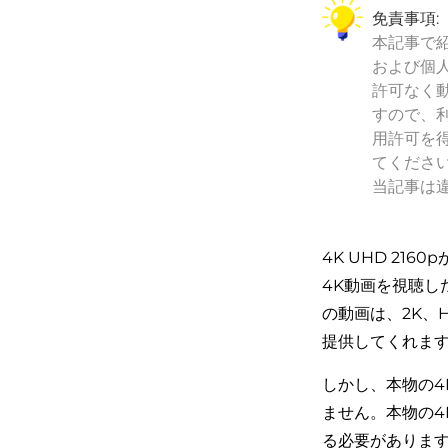
免責事項:
本記事で
および個
許可なく
すので、
用許可を
てくださ
当記事は
4K UHD 2
4K動画を視聴した
の動画は、2K、H
提供してくれま
しかし、本物の4
ません。本物の4
る必要がありま