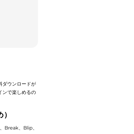
料ダウンロードが
インで楽しめるの
め）
、Break、Blip、