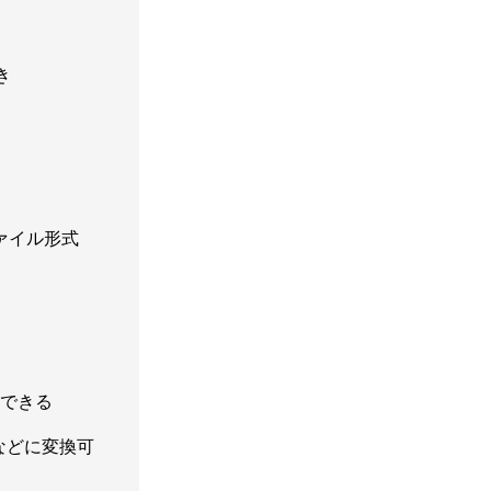
き
ァイル形式
化できる
4などに変換可