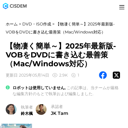
ホーム
>
DVD・ISO作成
> 【物凄く簡単～】2025年最新版-
VOBをDVDに書き込む最善策（Mac/Windows対応）
【物凄く簡単～】2025年最新版-
VOBをDVDに書き込む最善策
（Mac/Windows対応）
更新日 2025年05月14日
2.9K
1
ロボットは使用していません,
この記事は、当チームが厳格
な編集方針のもとで執筆および編集しました.
承認者
執筆者
JK Tam
鈴木楓