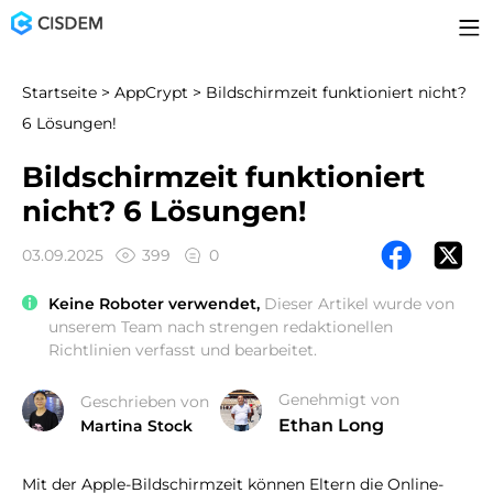
Startseite
>
AppCrypt
> Bildschirmzeit funktioniert nicht?
6 Lösungen!
Bildschirmzeit funktioniert
nicht? 6 Lösungen!
03.09.2025
399
0
Keine Roboter verwendet,
Dieser Artikel wurde von
unserem Team nach strengen redaktionellen
Richtlinien verfasst und bearbeitet.
Genehmigt von
Geschrieben von
Ethan Long
Martina Stock
Mit der Apple-Bildschirmzeit können Eltern die Online-