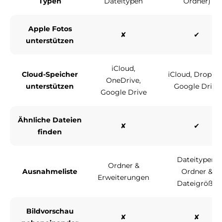
Typen
Dateitypen
Ordner)
Apple Fotos
✘
✔
unterstützen
iCloud,
Cloud-Speicher
iCloud, Dropbox
OneDrive,
unterstützen
Google Drive
Google Drive
Ähnliche Dateien
✘
✔
finden
Dateitypen,
Ordner &
Ausnahmeliste
Ordner &
Erweiterungen
Dateigröße
Bildvorschau
✘
✘