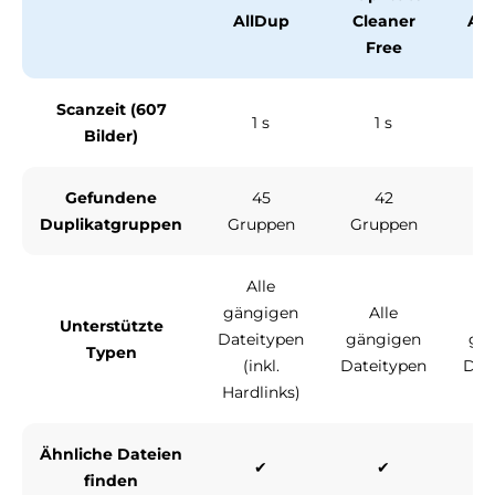
AllDup
Cleaner
Ant
Free
Scanzeit (607
1 s
1 s
Bilder)
Gefundene
45
42
Duplikatgruppen
Gruppen
Gruppen
Gr
Alle
gängigen
Alle
Unterstützte
Dateitypen
gängigen
gä
Typen
(inkl.
Dateitypen
Dat
Hardlinks)
Ähnliche Dateien
✔
✔
finden