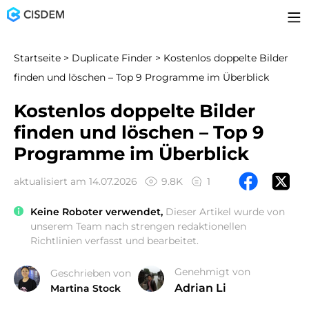
Startseite
>
Duplicate Finder
> Kostenlos doppelte Bilder
finden und löschen – Top 9 Programme im Überblick
Kostenlos doppelte Bilder
finden und löschen – Top 9
Programme im Überblick
aktualisiert am 14.07.2026
9.8K
1
Keine Roboter verwendet,
Dieser Artikel wurde von
unserem Team nach strengen redaktionellen
Richtlinien verfasst und bearbeitet.
Genehmigt von
Geschrieben von
Adrian Li
Martina Stock