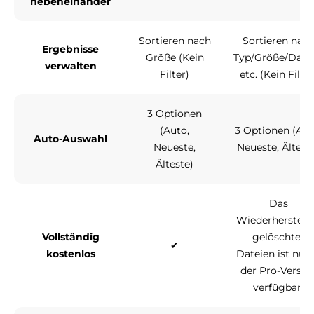
nebeneinander
Sortieren nach
Sortieren nac
Ergebnisse
Größe (Kein
Typ/Größe/Dat
verwalten
Filter)
etc. (Kein Filter
3 Optionen
(Auto,
3 Optionen (Aut
Auto-Auswahl
Neueste,
Neueste, Ältest
Älteste)
Das
Wiederherstell
Vollständig
gelöschter
✔
kostenlos
Dateien ist nur 
der Pro-Versio
verfügbar.