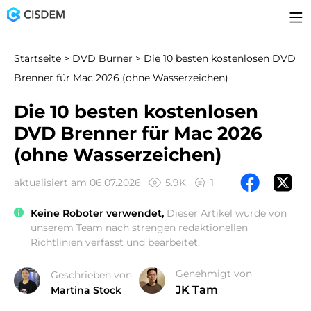
Startseite
>
DVD Burner
> Die 10 besten kostenlosen DVD
Brenner für Mac 2026 (ohne Wasserzeichen)
Die 10 besten kostenlosen
DVD Brenner für Mac 2026
(ohne Wasserzeichen)
aktualisiert am 06.07.2026
5.9K
1
Keine Roboter verwendet,
Dieser Artikel wurde von
unserem Team nach strengen redaktionellen
Richtlinien verfasst und bearbeitet.
Genehmigt von
Geschrieben von
JK Tam
Martina Stock