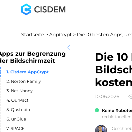
Startseite
>
AppCrypt
> Die 10 besten Apps, um 
Apps zur Begrenzung
Die 10
der Bildschirmzeit
Bildsc
1. Cisdem AppCrypt
kosten
2. Norton Family
3. Net Nanny
10.06.2026
4. OurPact
5. Qustodio
Keine Robote
redaktionellen 
6. unGlue
Geschrie
7. SPACE