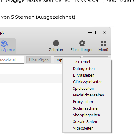
 3-tägige Testversion, danach 19,99 €/Jahr; Mobil (Andro
 von 5 Sternen (Ausgezeichnet)