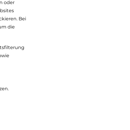
n oder
bsites
kieren. Bei
 um die
sfilterung
owie
zen.