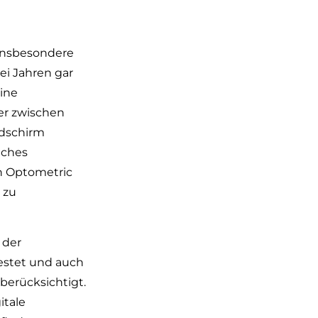
 insbesondere
ei Jahren gar
eine
er zwischen
ldschirm
iches
n Optometric
 zu
 der
testet und auch
berücksichtigt.
itale