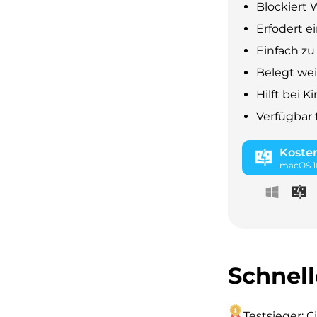
Blockiert
Erfodert e
Einfach z
Belegt wei
Hilft bei 
Verfügbar 
Koste
macOS 10
Schnel
Testsieger: 