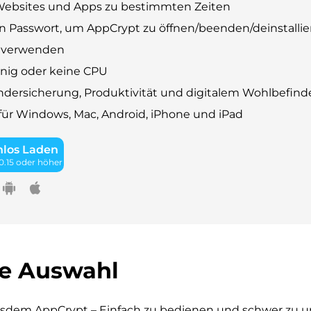
 Websites und Apps zu bestimmten Zeiten
in Passwort, um AppCrypt zu öffnen/beenden/deinstallie
u verwenden
nig oder keine CPU
Kindersicherung, Produktivität und digitalem Wohlbefin
für Windows, Mac, Android, iPhone und iPad
nlos Laden
.15 oder höher
le Auswahl
Cisdem AppCrypt – Einfach zu bedienen und schwer zu