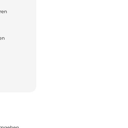
ren
den
 umgehen.