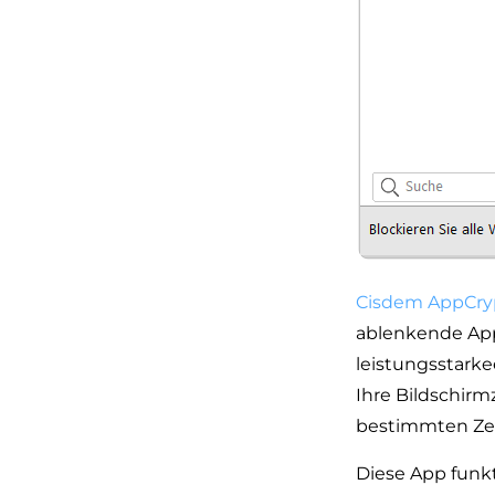
Cisdem AppCry
ablenkende Apps
leistungsstark
Ihre Bildschirm
bestimmten Zei
Diese App funkti