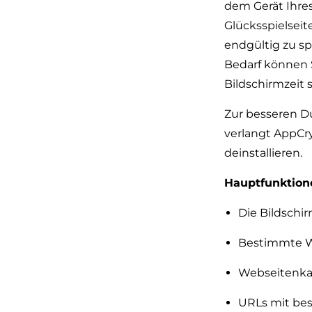
dem Gerät Ihres
Glücksspielseit
endgültig zu sp
Bedarf können S
Bildschirmzeit s
Zur besseren D
verlangt AppCry
deinstallieren.
Hauptfunktion
Die Bildschi
Bestimmte We
Webseitenkat
URLs mit bes