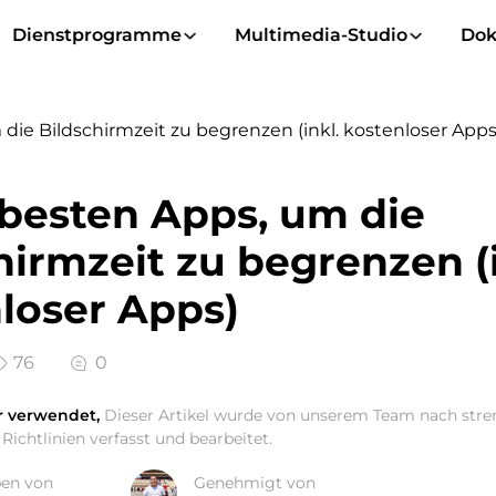
Dienstprogramme
Multimedia-Studio
Dok
die Bildschirmzeit zu begrenzen (inkl. kostenloser Apps
 besten Apps, um die
hirmzeit zu begrenzen (i
loser Apps)
76
0
r verwendet,
Dieser Artikel wurde von unserem Team nach str
Richtlinien verfasst und bearbeitet.
ben von
Genehmigt von