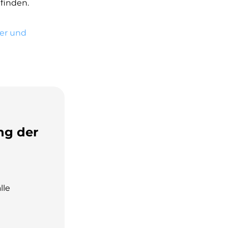
finden.
der und
ng der
lle