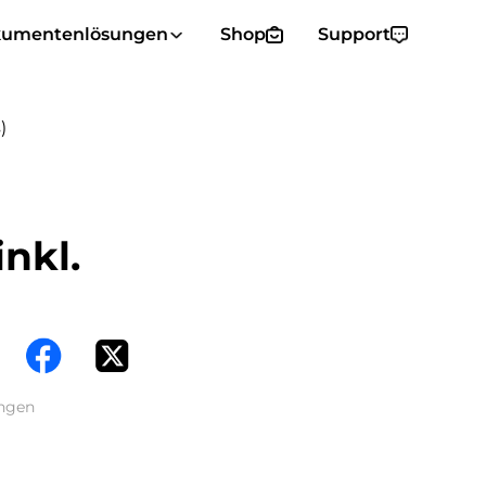
umentenlösungen
Shop
Support
)
nkl.
engen