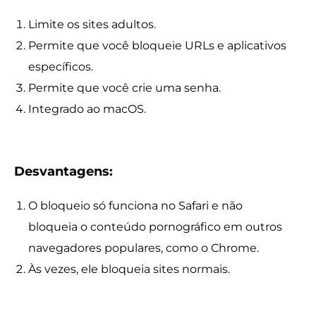
Limite os sites adultos.
Permite que você bloqueie URLs e aplicativos
específicos.
Permite que você crie uma senha.
Integrado ao macOS.
Desvantagens:
O bloqueio só funciona no Safari e não
bloqueia o conteúdo pornográfico em outros
navegadores populares, como o Chrome.
Às vezes, ele bloqueia sites normais.