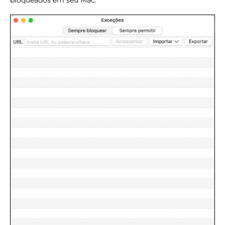
bloqueados em seu Mac.