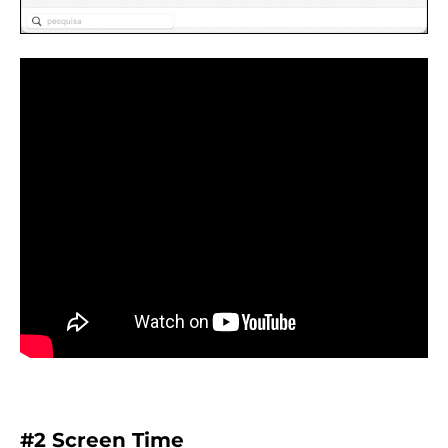
#2 Screen Time