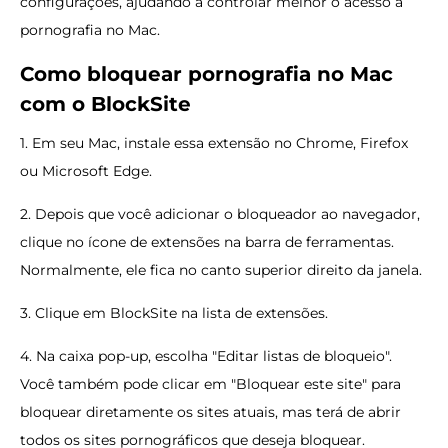
configurações, ajudando a controlar melhor o acesso à
pornografia no Mac.
Como bloquear pornografia no Mac
com o BlockSite
1. Em seu Mac, instale essa extensão no Chrome, Firefox
ou Microsoft Edge.
2. Depois que você adicionar o bloqueador ao navegador,
clique no ícone de extensões na barra de ferramentas.
Normalmente, ele fica no canto superior direito da janela.
3. Clique em BlockSite na lista de extensões.
4. Na caixa pop-up, escolha "Editar listas de bloqueio".
Você também pode clicar em "Bloquear este site" para
bloquear diretamente os sites atuais, mas terá de abrir
todos os sites pornográficos que deseja bloquear.