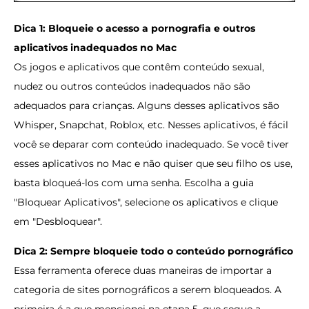
Dica 1: Bloqueie o acesso a pornografia e outros
aplicativos inadequados no Mac
Os jogos e aplicativos que contêm conteúdo sexual,
nudez ou outros conteúdos inadequados não são
adequados para crianças. Alguns desses aplicativos são
Whisper, Snapchat, Roblox, etc. Nesses aplicativos, é fácil
você se deparar com conteúdo inadequado. Se você tiver
esses aplicativos no Mac e não quiser que seu filho os use,
basta bloqueá-los com uma senha. Escolha a guia
"Bloquear Aplicativos", selecione os aplicativos e clique
em "Desbloquear".
Dica 2: Sempre bloqueie todo o conteúdo pornográfico
Essa ferramenta oferece duas maneiras de importar a
categoria de sites pornográficos a serem bloqueados. A