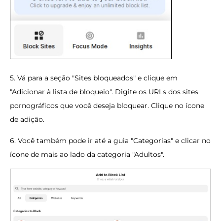
5. Vá para a seção "Sites bloqueados" e clique em
"Adicionar à lista de bloqueio". Digite os URLs dos sites
pornográficos que você deseja bloquear. Clique no ícone
de adição.
6. Você também pode ir até a guia "Categorias" e clicar no
ícone de mais ao lado da categoria "Adultos".