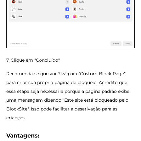
7. Clique em "Concluído".
Recomenda-se que você vá para "Custom Block Page"
para criar sua própria página de bloqueio. Acredito que
essa etapa seja necessária porque a página padrão exibe
uma mensagem dizendo "Este site está bloqueado pelo
BlockSite". Isso pode facilitar a desativação para as
crianças.
Vantagens: