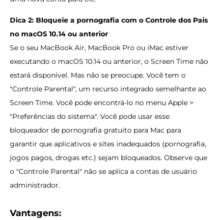
Dica 2: Bloqueie a pornografia com o Controle dos Pais
no macOS 10.14 ou anterior
Se o seu MacBook Air, MacBook Pro ou iMac estiver
executando o macOS 10.14 ou anterior, o Screen Time não
estará disponível. Mas não se preocupe. Você tem o
"Controle Parental", um recurso integrado semelhante ao
Screen Time. Você pode encontrá-lo no menu Apple >
"Preferências do sistema". Você pode usar esse
bloqueador de pornografia gratuito para Mac para
garantir que aplicativos e sites inadequados (pornografia,
jogos pagos, drogas etc.) sejam bloqueados. Observe que
o "Controle Parental" não se aplica a contas de usuário
administrador.
Vantagens: