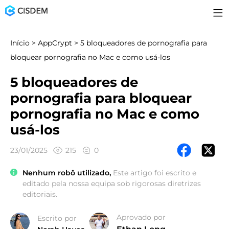
Início
>
AppCrypt
> 5 bloqueadores de pornografia para
bloquear pornografia no Mac e como usá-los
5 bloqueadores de
pornografia para bloquear
pornografia no Mac e como
usá-los
23/01/2025
215
0
Nenhum robô utilizado,
Este artigo foi escrito e
editado pela nossa equipa sob rigorosas diretrizes
editoriais.
Aprovado por
Escrito por