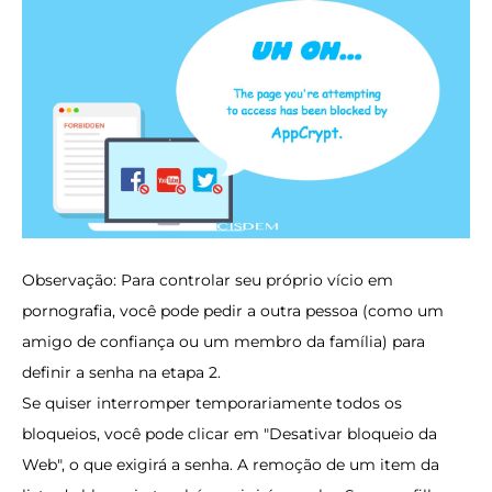
Observação: Para controlar seu próprio vício em
pornografia, você pode pedir a outra pessoa (como um
amigo de confiança ou um membro da família) para
definir a senha na etapa 2.
Se quiser interromper temporariamente todos os
bloqueios, você pode clicar em "Desativar bloqueio da
Web", o que exigirá a senha. A remoção de um item da