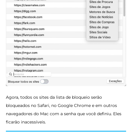
Agora, todos os sites da lista de bloqueio serão
bloqueados no Safari, no Google Chrome e em outros
navegadores do Mac com a senha que você definiu. Eles
ficarão inacessíveis.