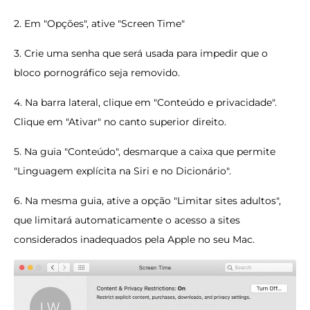
2. Em "Opções", ative "Screen Time"
3. Crie uma senha que será usada para impedir que o
bloco pornográfico seja removido.
4. Na barra lateral, clique em "Conteúdo e privacidade".
Clique em "Ativar" no canto superior direito.
5. Na guia "Conteúdo", desmarque a caixa que permite
"Linguagem explícita na Siri e no Dicionário".
6. Na mesma guia, ative a opção "Limitar sites adultos",
que limitará automaticamente o acesso a sites
considerados inadequados pela Apple no seu Mac.