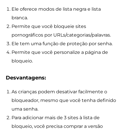
Ele oferece modos de lista negra e lista
branca.
Permite que você bloqueie sites
pornográficos por URLs/categorias/palavras.
Ele tem uma função de proteção por senha.
Permite que você personalize a página de
bloqueio.
Desvantagens:
As crianças podem desativar facilmente o
bloqueador, mesmo que você tenha definido
uma senha.
Para adicionar mais de 3 sites à lista de
bloqueio, você precisa comprar a versão