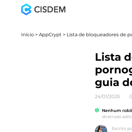
Início
>
AppCrypt
> Lista de bloqueadores de p
Lista 
pornog
guia d
24/01/2025
Nenhum robô u
diretrizes edito
Escrito p