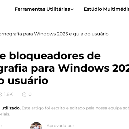
Ferramentas Utilitárias
Estúdio Multimédi
ornografia para Windows 2025 e guia do usuário
de bloqueadores de
rafia para Windows 202
o usuário
1.8K
0
tilizado,
Este artigo foi escrito e editado pela nossa equipa so
riais.
or
Aprovado por