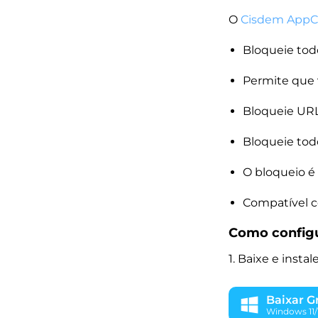
O
Cisdem AppC
Bloqueie tod
Permite que v
Bloqueie URLs
Bloqueie todo
O bloqueio é
Compatível c
Como configu
1. Baixe e inst
Baixar Gr
Windows 11/