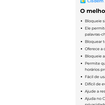
Cisdem
O melho
Bloqueie s
Ele permit
palavras-ch
Bloquear t
Oferece a 
Bloqueie a
Permite q
horários p
Fácil de us
Difícil de e
Ajude a res
Ajuda no C
privacidad