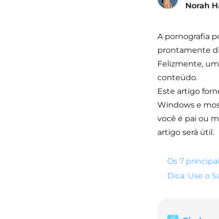
Norah H
A pornografia p
prontamente dis
Felizmente, um 
conteúdo.
Este artigo for
Windows e mostr
você é pai ou mã
artigo será útil.
Os 7 princip
Dica: Use o S