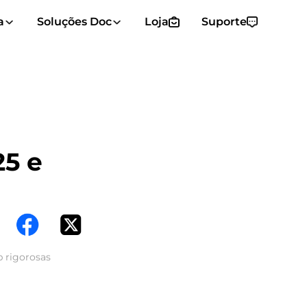
a
Soluções Doc
Loja
Suporte
5 e
b rigorosas