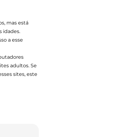
os, mas está
s idades.
so a esse
mputadores
tes adultos. Se
sses sites, este