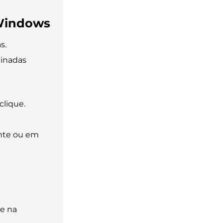
 Windows
s.
minadas
clique.
nte ou em
 e na