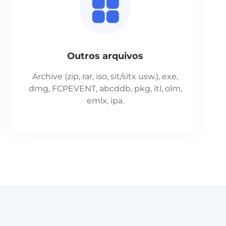
Outros arquivos
Archive (zip, rar, iso, sit/sitx usw.), exe,
dmg, FCPEVENT, abcddb, pkg, itl, olm,
emlx, ipa.