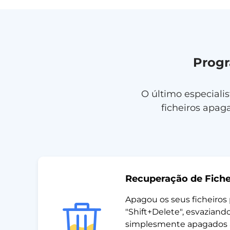
Prog
O último especiali
ficheiros apa
Recuperação de Fich
Apagou os seus ficheiro
"Shift+Delete", esvaziando
simplesmente apagados 