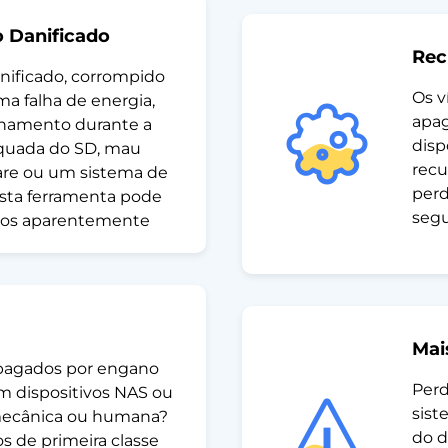
 Danificado
Rec
nificado, corrompido
Os v
ma falha de energia,
apag
namento durante a
disp
quada do SD, mau
recu
re ou um sistema de
perd
Esta ferramenta pode
segu
iscos aparentemente
Mai
apagados por engano
Perd
m dispositivos NAS ou
sist
 mecânica ou humana?
do d
s de primeira classe