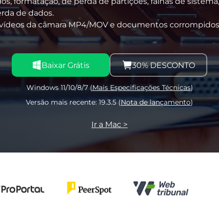
, formatação, de perda de partições, falhas de sistema,
erda de dados.
 vídeos da câmara MP4/MOV e documentos corrompidos 
Baixar Grátis
30% DESCONTO
Windows 11/10/8/7 (
Mais Especificações Técnicas
)
Versão mais recente: 19.3.5 (
Nota de lançamento
)
Ir a Mac >