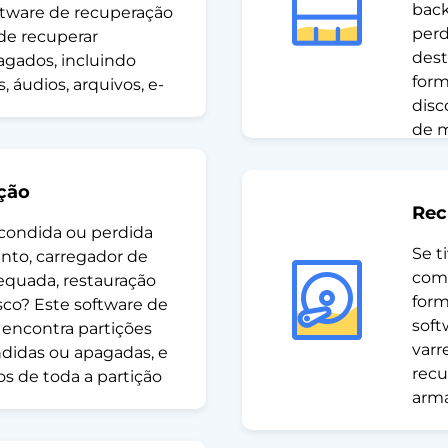
back
ftware de recuperação
perd
de recuperar
dest
agados, incluindo
for
 áudios, arquivos, e-
disc
de m
ção
Rec
scondida ou perdida
Se t
nto, carregador de
como
equada, restauração
form
sco? Este software de
soft
 encontra partições
varr
didas ou apagadas, e
recu
os de toda a partição
arma