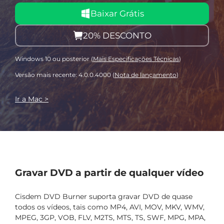
Baixar Grátis
20% DESCONTO
Windows 10 ou posterior (
Mais Especificações Técnicas
)
Versão mais recente: 4.0.0.4000 (
Nota de lançamento
)
Ir a Mac >
Gravar DVD a partir de qualquer vídeo
Cisdem DVD Burner suporta gravar DVD de quase
todos os vídeos, tais como MP4, AVI, MOV, MKV, WMV,
MPEG, 3GP, VOB, FLV, M2TS, MTS, TS, SWF, MPG, MPA,