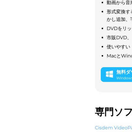
動画から音
形式変換す
かし追加、
DVDをリ
市販DVD
使いやすい
MacとWi
無料ダ
Window
専門ソフ
Cisdem VideoP