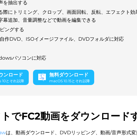
声を抽出する
る際にトリミング、クロップ、画面回転、反転、エフェクト効
字幕追加、音量調整などで動画を編集できる
ッピングする
、自作DVD、ISOイメージファイル、DVDフォルダに対応
ndowsパソコンに対応
ウンロード
無料ダウンロード
s 10とそれ以降
macOS 10.15とそれ以降
トでFC2動画をダウンロード
aw
は、動画ダウンロード、DVDリッピング、動画/音声形式