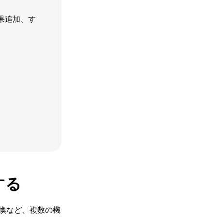
果追加、す
する
変換など、複数の機