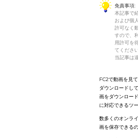
免責事項:
本記事で
および個
許可なく
すので、
用許可を
てくださ
当記事は
FC2で動画を見
ダウンロードして
画をダウンロード
に対応できるツ
数多くのオンライ
画を保存できる