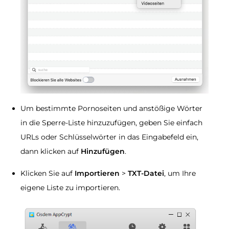
Um bestimmte Pornoseiten und anstößige Wörter
in die Sperre-Liste hinzuzufügen, geben Sie einfach
URLs oder Schlüsselwörter in das Eingabefeld ein,
dann klicken auf
Hinzufügen
.
Klicken Sie auf
Importieren
>
TXT-Datei
, um Ihre
eigene Liste zu importieren.