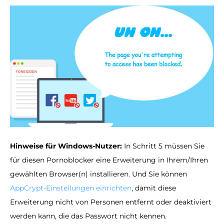
Hinweise für Windows-Nutzer:
In Schritt 5 müssen Sie
für diesen Pornoblocker eine Erweiterung in Ihrem/Ihren
gewählten Browser(n) installieren. Und Sie können
AppCrypt-Einstellungen einrichten
, damit diese
Erweiterung nicht von Personen entfernt oder deaktiviert
werden kann, die das Passwort nicht kennen.