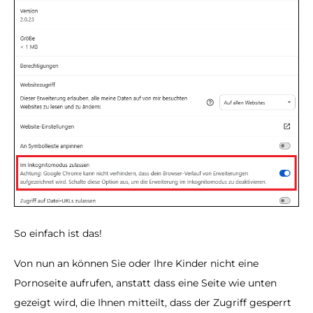
So einfach ist das!
Von nun an können Sie oder Ihre Kinder nicht eine
Pornoseite aufrufen, anstatt dass eine Seite wie unten
gezeigt wird, die Ihnen mitteilt, dass der Zugriff gesperrt