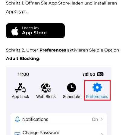
Schritt 1. Öffnen Sie App Store, laden und installieren
AppCrypt.
Laden im
App Store
Schritt 2. Unter
Preferences
aktivieren Sie die Option
Adult Blocking
.