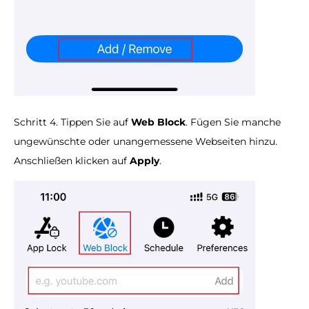
Schritt 4. Tippen Sie auf
Web Block
. Fügen Sie manche
ungewünschte oder unangemessene Webseiten hinzu.
Anschließen klicken auf
Apply
.