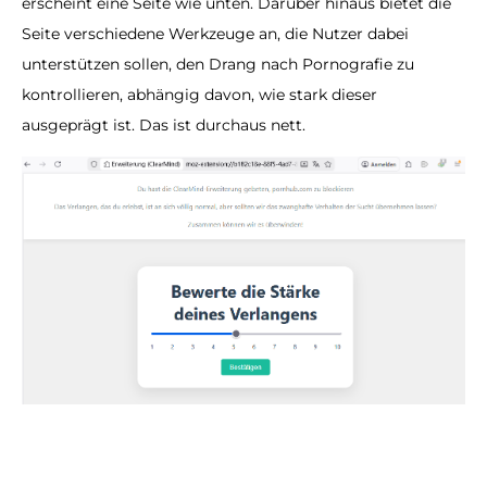
erscheint eine Seite wie unten. Darüber hinaus bietet die
Seite verschiedene Werkzeuge an, die Nutzer dabei
unterstützen sollen, den Drang nach Pornografie zu
kontrollieren, abhängig davon, wie stark dieser
ausgeprägt ist. Das ist durchaus nett.