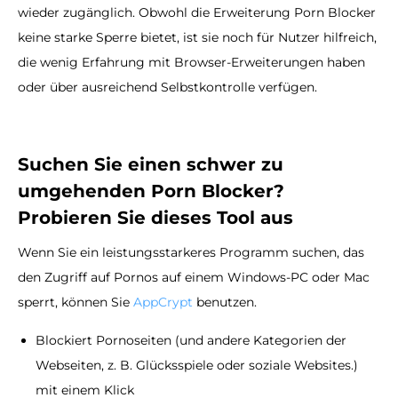
wieder zugänglich. Obwohl die Erweiterung Porn Blocker
keine starke Sperre bietet, ist sie noch für Nutzer hilfreich,
die wenig Erfahrung mit Browser-Erweiterungen haben
oder über ausreichend Selbstkontrolle verfügen.
Suchen Sie einen schwer zu
umgehenden Porn Blocker?
Probieren Sie dieses Tool aus
Wenn Sie ein leistungsstarkeres Programm suchen, das
den Zugriff auf Pornos auf einem Windows-PC oder Mac
sperrt, können Sie
AppCrypt
benutzen.
Blockiert Pornoseiten (und andere Kategorien der
Webseiten, z. B. Glücksspiele oder soziale Websites.)
mit einem Klick