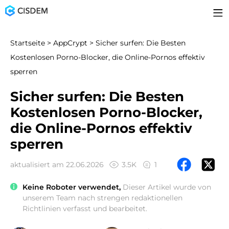
Startseite
>
AppCrypt
> Sicher surfen: Die Besten
Kostenlosen Porno-Blocker, die Online-Pornos effektiv
sperren
Sicher surfen: Die Besten
Kostenlosen Porno-Blocker,
die Online-Pornos effektiv
sperren
aktualisiert am 22.06.2026
3.5K
1
Keine Roboter verwendet,
Dieser Artikel wurde von
unserem Team nach strengen redaktionellen
Richtlinien verfasst und bearbeitet.