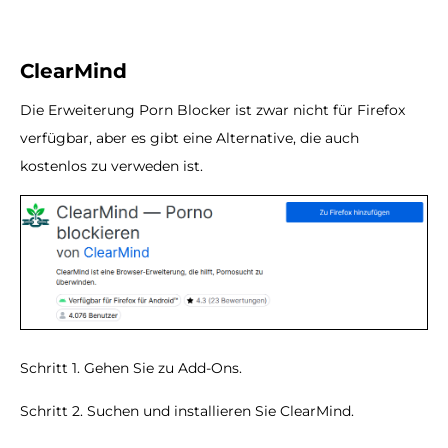
ClearMind
Die Erweiterung Porn Blocker ist zwar nicht für Firefox
verfügbar, aber es gibt eine Alternative, die auch
kostenlos zu verweden ist.
Schritt 1. Gehen Sie zu Add-Ons.
Schritt 2. Suchen und installieren Sie ClearMind.