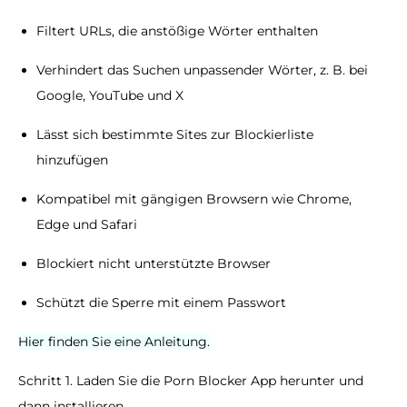
Filtert URLs, die anstößige Wörter enthalten
Verhindert das Suchen unpassender Wörter, z. B. bei
Google, YouTube und X
Lässt sich bestimmte Sites zur Blockierliste
hinzufügen
Kompatibel mit gängigen Browsern wie Chrome,
Edge und Safari
Blockiert nicht unterstützte Browser
Schützt die Sperre mit einem Passwort
Hier finden Sie eine Anleitung.
Schritt 1. Laden Sie die Porn Blocker App herunter und
dann installieren.