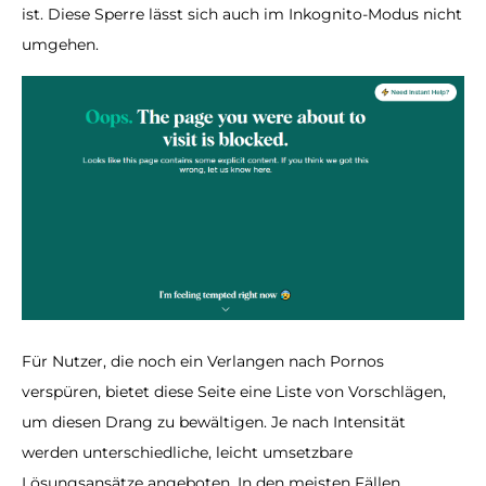
ist. Diese Sperre lässt sich auch im Inkognito-Modus nicht
umgehen.
Für Nutzer, die noch ein Verlangen nach Pornos
verspüren, bietet diese Seite eine Liste von Vorschlägen,
um diesen Drang zu bewältigen. Je nach Intensität
werden unterschiedliche, leicht umsetzbare
Lösungsansätze angeboten. In den meisten Fällen