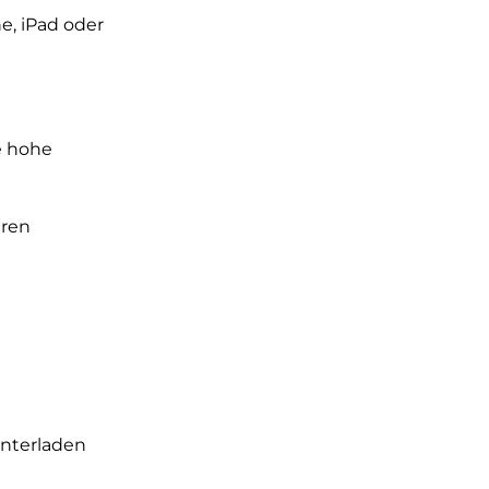
e, iPad oder
e hohe
eren
n
unterladen