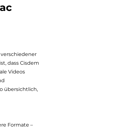
Mac
 verschiedener
st, dass Cisdem
ale Videos
nd
 übersichtlich,
ere Formate –