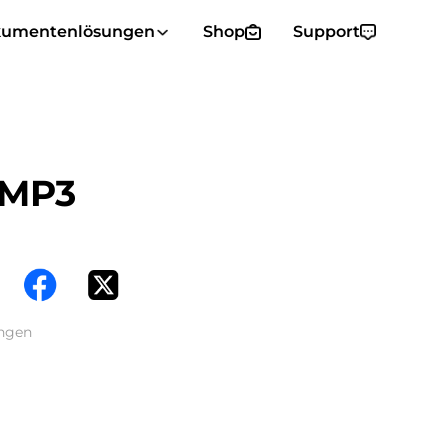
umentenlösungen
Shop
Support
 MP3
engen