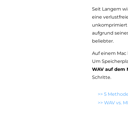
Seit Langem wir
eine verlustfre
unkomprimiert i
aufgrund seines
beliebter.
Auf einem Mac 
Um Speicherplat
WAV auf dem 
Schritte.
>>
5 Methoden
>>
WAV vs. M