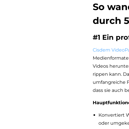
So wan
durch 5
#1 Ein pr
Cisdem VideoP
Medienformate, 
Videos herunter
rippen kann. D
umfangreiche Fu
dass sie auch b
Hauptfunktion
Konvertiert 
oder umgeke