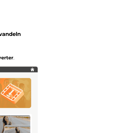
wandeln
erter
.