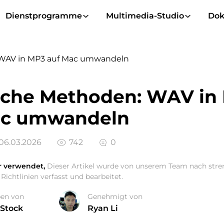
Dienstprogramme
Multimedia-Studio
Dok
 WAV in MP3 auf Mac umwandeln
ache Methoden: WAV in
ac umwandeln
 06.03.2026
742
0
r verwendet,
Dieser Artikel wurde von unserem Team nach str
Richtlinien verfasst und bearbeitet.
ben von
Genehmigt von
 Stock
Ryan Li