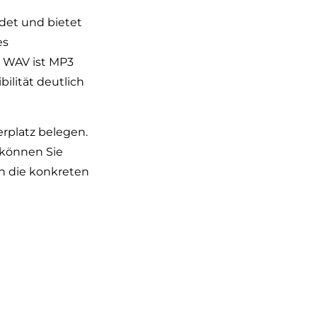
det und bietet
es
u WAV ist MP3
ilität deutlich
rplatz belegen.
 können Sie
n die konkreten