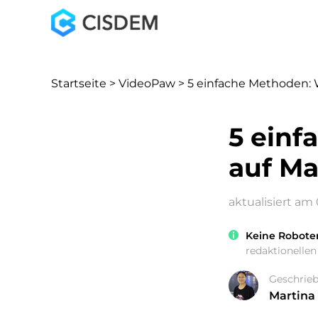
Startseite
>
VideoPaw
> 5 einfache Methoden:
5 einf
auf M
aktualisiert am
Keine Robote
redaktionellen 
Geschrie
Martina