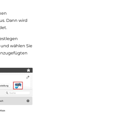
cken
us. Dann wird
det.
estlegen
 und wählen Sie
hinzugefügten