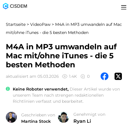
Startseite
>
VideoPaw
> M4A in MP3 umwandeln auf Mac
mit/ohne iTunes - die 5 besten Methoden
M4A in MP3 umwandeln auf
Mac mit/ohne iTunes - die 5
besten Methoden
aktualisiert am 05.03.2026
1.4K
0
Keine Roboter verwendet,
Dieser Artikel wurde von
unserem Team nach strengen redaktionellen
Richtlinien verfasst und bearbeitet.
Genehmigt von
Geschrieben von
Ryan Li
Martina Stock