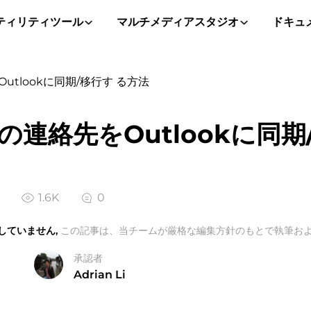
ティリティツール
マルチメディアスタジオ
ドキュ
をOutlookに同期/移行す る方法
udの連絡先をOutlookに同
1.6K
0
していません,
この記事は、当チームが厳格な編集方針のもとで執筆およ
承認者
Adrian Li