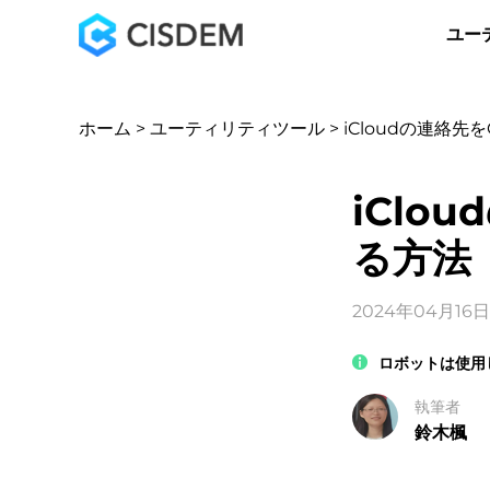
ユー
ホーム
>
ユーティリティツール
> iCloudの連絡先
iClo
る方法
2024年04月16日
ロボットは使用
執筆者
鈴木楓