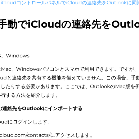
】iCloudコントロールパネルでiCloudの連絡先をOutlookに
手動でiCloudの連絡先をOutl
、Windows
リはMac、Windowsパソコンとスマホで利用できます。ですが、
はiCloudと連絡先を共有する機能を備えていません。この場合、
たりする必要があります。ここでは、OutlookのMac版を例に
に移行する方法を紹介します。
oudの連絡先をOutlookにインポートする
loudにログインします。
w.icloud.com/contacts/にアクセスします。