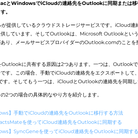
cとWindowsでiCloudの連絡先をOutlookに同期または
ます。
ップルが提供しているクラウドストレージサービスです。iCloud
しています。そしてOutlookは、Microsoft Outlookと
あり、メールサービスプロバイダーのOutlook.comのこと
をOutlookに共有する原因は2つあります。一つは、Outlookで
です。この場合、手動でiCloudの連絡先をエクスポートして、O
す。そしてもう一つは、iCloudとOutlookの連絡先を同期
の2つの場合の具体的なやり方を紹介します。
dows】手動でiCloudの連絡先をOutlookに移行する方法
actsMateを使ってiCloud連絡先をOutlookに同期する
ows】SyncGeneを使ってiCloud連絡先をOutlookに同期す