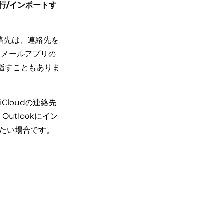
移行/インポートす
連絡先は、連絡先を
いうメールアプリの
を指すこともありま
iCloudの連絡先
utlookにイン
したい場合です。
る