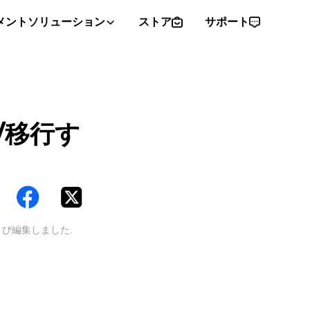
メントソリューション
ストア
サポート
期/移行す
び編集しました.