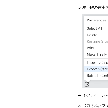
左下隅の歯車ア
そのアイコンを
出力されたファ