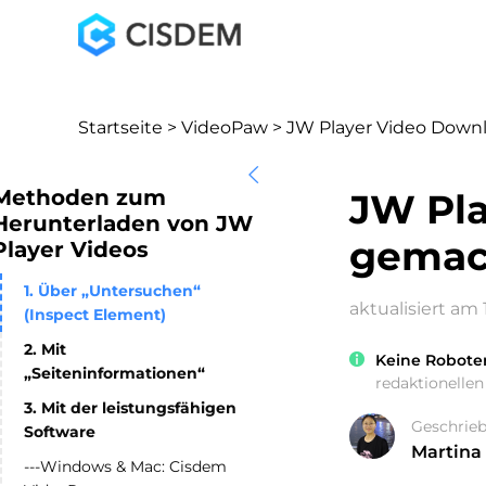
Startseite
>
VideoPaw
> JW Player Video Down
Methoden zum
JW Pla
Herunterladen von JW
gemac
Player Videos
1. Über „Untersuchen“
aktualisiert am 
(Inspect Element)
2. Mit
Keine Robote
„Seiteninformationen“
redaktionellen 
3. Mit der leistungsfähigen
Geschrie
Software
Martina
---Windows & Mac: Cisdem