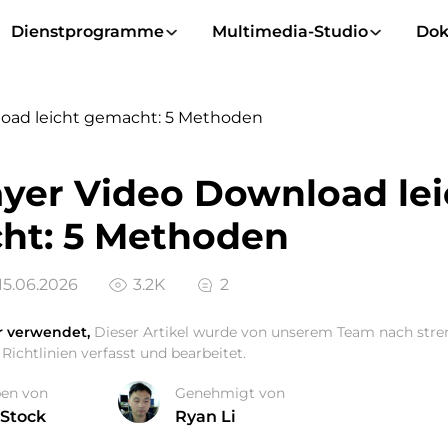
Dienstprogramme
Multimedia-Studio
Dok
load leicht gemacht: 5 Methoden
yer Video Download lei
ht: 5 Methoden
15.06.2026
3.2K
2
r verwendet,
Dieser Artikel wurde von unserem Team nach str
Richtlinien verfasst und bearbeitet.
ben von
Genehmigt von
 Stock
Ryan Li