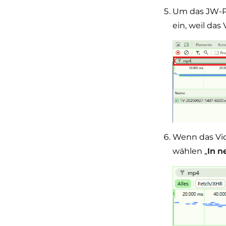
Um das JW-Pl
ein, weil da
Wenn das Vid
wählen „
In n