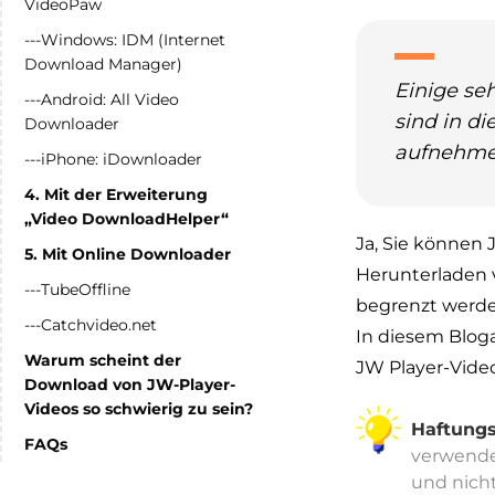
VideoPaw
---Windows: IDM (Internet
Download Manager)
Einige se
---Android: All Video
sind in di
Downloader
aufnehmen
---iPhone: iDownloader
4. Mit der Erweiterung
„Video DownloadHelper“
Ja, Sie können
5. Mit Online Downloader
Herunterladen v
---TubeOffline
begrenzt werden
---Catchvideo.net
In diesem Bloga
Warum scheint der
JW Player-Video
Download von JW-Player-
Videos so schwierig zu sein?
Haftungs
FAQs
verwenden
und nich