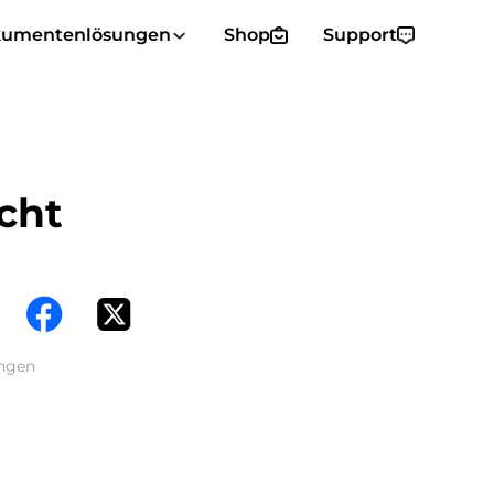
umentenlösungen
Shop
Support
cht
engen