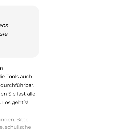
eos
sie
um
ie Tools auch
 durchführbar.
 Sie fast alle
 Los geht’s!
ngen. Bitte
e, schulische