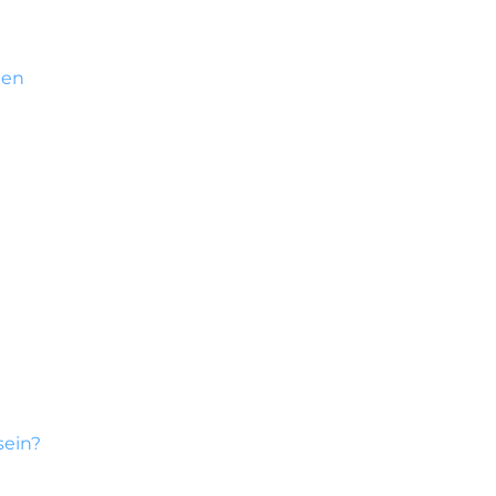
den
sein?