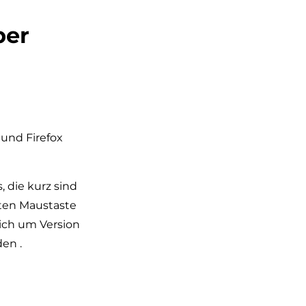
ber
 und Firefox
 die kurz sind
hten Maustaste
sich um Version
en .