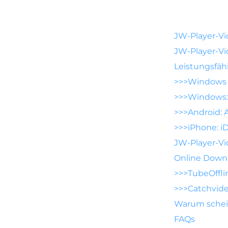
JW-Player-Vi
JW-Player-Vi
Leistungsfäh
>>>Windows 
>>>Windows:
>>>Android: 
>>>iPhone: i
JW-Player-Vi
Online Downl
>>>TubeOffli
>>>Catchvide
Warum schein
FAQs