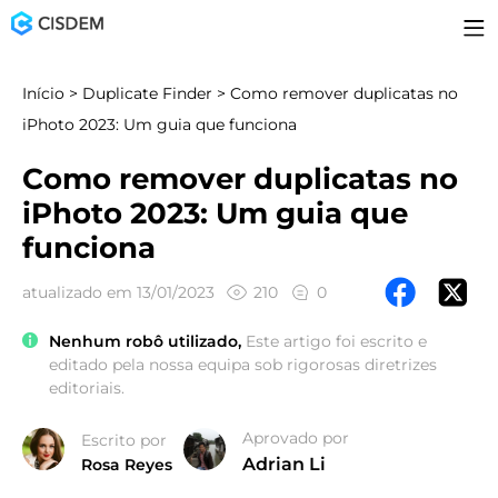
Início
>
Duplicate Finder
> Como remover duplicatas no
iPhoto 2023: Um guia que funciona
Como remover duplicatas no
iPhoto 2023: Um guia que
funciona
atualizado em 13/01/2023
210
0
Nenhum robô utilizado,
Este artigo foi escrito e
editado pela nossa equipa sob rigorosas diretrizes
editoriais.
Aprovado por
Escrito por
Adrian Li
Rosa Reyes