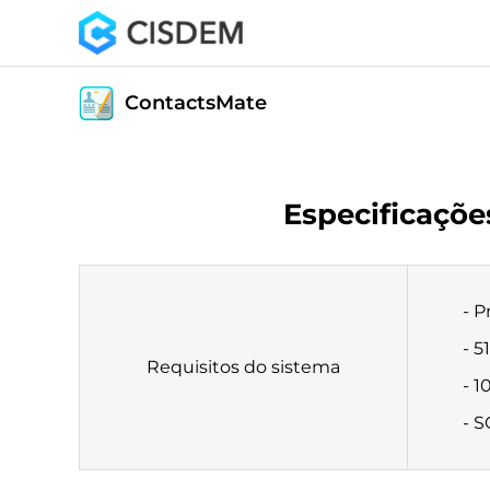
ContactsMate
Especificaçõ
- P
- 5
Requisitos do sistema
- 1
- S