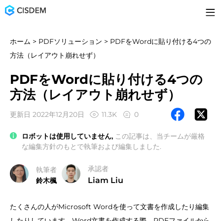
ホーム
>
PDFソリューション
> PDFをWordに貼り付ける4つの
方法（レイアウト崩れせず）
PDFをWordに貼り付ける4つの
方法（レイアウト崩れせず）
更新日 2022年12月20日
11.3K
0
ロボットは使用していません,
この記事は、当チームが厳格
な編集方針のもとで執筆および編集しました.
承認者
執筆者
Liam Liu
鈴木楓
たくさんの人がMicrosoft Wordを使って文書を作成したり編集
したりしています。Word文書を作成する際、PDFファイルから