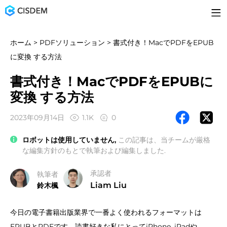
ホーム
>
PDFソリューション
> 書式付き！MacでPDFをEPUB
に変換 する方法
書式付き！MacでPDFをEPUBに
変換 する方法
2023年09月14日
1.1K
0
ロボットは使用していません,
この記事は、当チームが厳格
な編集方針のもとで執筆および編集しました.
承認者
執筆者
Liam Liu
鈴木楓
今日の電子書籍出版業界で一番よく使われるフォーマットは
EPUBとPDFです。読書好きな私にとってiPhone, iPadや