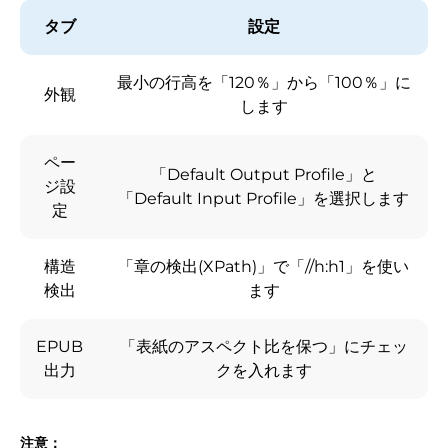
タブ
設定
最小の行高を「120％」から「100％」に
外観
します
ペー
「Default Output Profile」と
ジ設
「Default Input Profile」を選択します
定
構造
「章の検出(XPath)」で「//h:h1」を使い
検出
ます
EPUB
「表紙のアスペクト比を保つ」にチェッ
出力
クを入れます
注意：