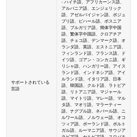
- ハイチ語、アフリカーンス語、
アルバニア語、エンジェリック
語、アゼルバイジャン語、ボジュ
プリ語、ビハール語、ボスニア
語、ブルガリア語、簡体字中国
語、繁体字中国語、クロアチア
語、チェコ語、デンマーク語、オ
ランダ語、英語、エストニア語、
フィンランド語、フランス語、ド
イツ語、ゴアン・コンカニ語、ギ
リシャ語、ハンガリー語、アイス
ランド語、インドネシア語、アイ
ルランド語、イタリア語、日本
サポートされている
語、韓国語、クルド語、ラトビア
言語
語、リトアニア語、マジャール
語、マイトリ語、マレー語、マル
タ語、マオリ語、マラーティー
語、ナグプル語、ネパール語、ニ
ルワール語、ノルウェー語、オコ
ツィア語、ポーランド語、ポルト
ガル語、ルーマニア語、サウジア
ラビア語、セルビア語、スロバキ