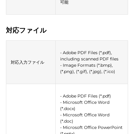
可能
対応ファイル
- Adobe PDF Files (*.pdf),
including scanned PDF files
対応入力ファイル
- Image Formats (*.bmp),
(*.png), (*.gif), (*.jpg), (*.ico)
- Adobe PDF Files (*.pdf)
- Microsoft Office Word
(*.docx)
- Microsoft Office Word
(*.doc)
- Microsoft Office PowerPoint
(*.pptx)