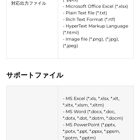
対応出力ファイル
- Microsoft Office Excel (*.xlsx)
- Plain Text file (*.txt)
- Rich Text Format (*.rtf)
- HyperText Markup Language
(*.html)
- Image file (*.png), (*.jpg),
(*.jpeg)
サポートファイル
- MS Excel (*.xls, *.xlsx, *.xlt,
*.xltx, *.xlsm, *.xltm)
- MS Word (*.docx, *.doc,
*.dotx, *.dot, *.dotm, *.docm)
- MS PowerPoint (*.pptx,
*.potx, *.ppt, *.ppsx, *.ppsm,
*.potm, *.pptm)