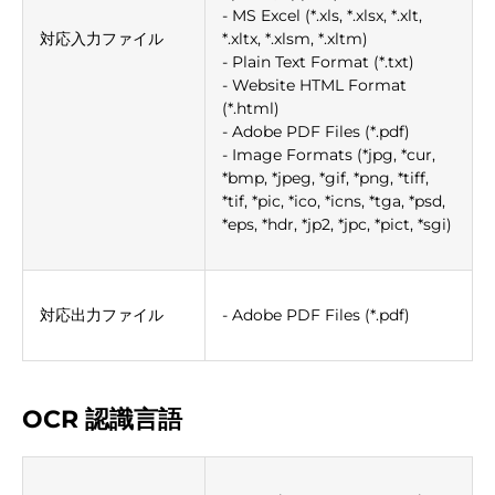
- MS Excel (*.xls, *.xlsx, *.xlt,
対応入力ファイル
*.xltx, *.xlsm, *.xltm)
- Plain Text Format (*.txt)
- Website HTML Format
(*.html)
- Adobe PDF Files (*.pdf)
- Image Formats (*jpg, *cur,
*bmp, *jpeg, *gif, *png, *tiff,
*tif, *pic, *ico, *icns, *tga, *psd,
*eps, *hdr, *jp2, *jpc, *pict, *sgi)
対応出力ファイル
- Adobe PDF Files (*.pdf)
OCR 認識言語