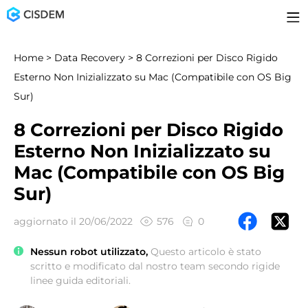
Home
>
Data Recovery
> 8 Correzioni per Disco Rigido
Esterno Non Inizializzato su Mac (Compatibile con OS Big
Sur)
8 Correzioni per Disco Rigido
Esterno Non Inizializzato su
Mac (Compatibile con OS Big
Sur)
aggiornato il 20/06/2022
576
0
Nessun robot utilizzato,
Questo articolo è stato
scritto e modificato dal nostro team secondo rigide
linee guida editoriali.