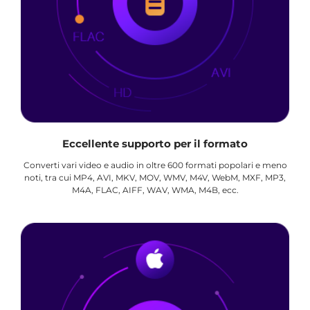
Eccellente supporto per il formato
Converti vari video e audio in oltre 600 formati popolari e meno
noti, tra cui MP4, AVI, MKV, MOV, WMV, M4V, WebM, MXF, MP3,
M4A, FLAC, AIFF, WAV, WMA, M4B, ecc.