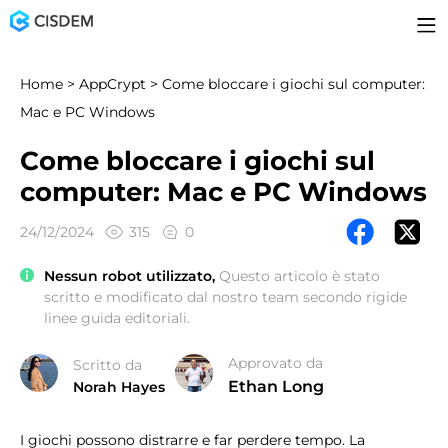
Home
>
AppCrypt
> Come bloccare i giochi sul computer:
Mac e PC Windows
Come bloccare i giochi sul
computer: Mac e PC Windows
24/12/2024
315
0
Nessun robot utilizzato,
Questo articolo è stato
scritto e modificato dal nostro team secondo rigide
linee guida editoriali.
Approvato da
Scritto da
Ethan Long
Norah Hayes
I giochi possono distrarre e far perdere tempo. La