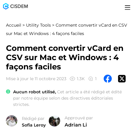
Accueil
>
Utility Tools
> Comment convertir vCard en CSV
sur Mac et Windows : 4 façons faciles
Comment convertir vCard en
CSV sur Mac et Windows : 4
façons faciles
Mise à jour le 11 octobre 2023
1.3K
1
Aucun robot utilisé,
Cet article a été rédigé et édité
par notre équipe selon des directives éditoriales
strictes.
Approuvé par
Rédigé par
Adrian Li
Sofia Leroy