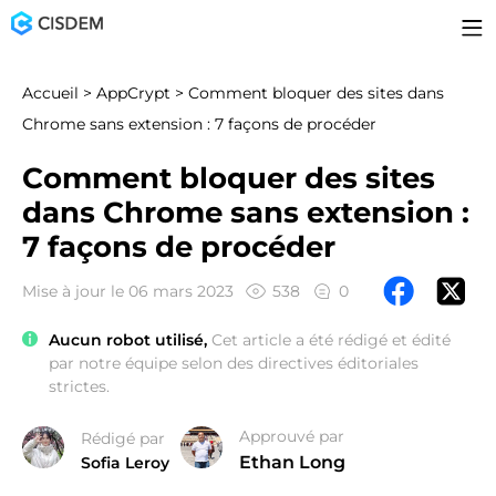
Accueil
>
AppCrypt
> Comment bloquer des sites dans
Chrome sans extension : 7 façons de procéder
Comment bloquer des sites
dans Chrome sans extension :
7 façons de procéder
Mise à jour le 06 mars 2023
538
0
Aucun robot utilisé,
Cet article a été rédigé et édité
par notre équipe selon des directives éditoriales
strictes.
Approuvé par
Rédigé par
Ethan Long
Sofia Leroy