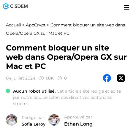
Accueil
>
AppCrypt
> Comment bloquer un site web dans
Opera/Opera GX sur Mac et PC
Comment bloquer un site
web dans Opera/Opera GX sur
Mac et PC
04 juillet 2024
1.8K
0
Aucun robot utilisé,
Cet article a été rédigé et édité
par notre équipe selon des directives éditoriales
strictes.
Approuvé par
Rédigé par
Ethan Long
Sofia Leroy