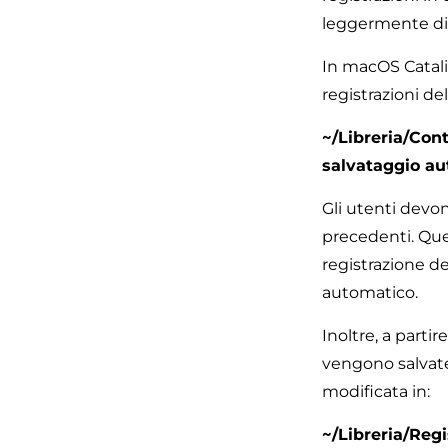
leggermente div
In macOS Catalin
registrazioni d
~/Libreria/Con
salvataggio au
Gli utenti devon
precedenti. Que
registrazione de
automatico.
Inoltre, a partir
vengono salvate
modificata in:
~/Libreria/Regi