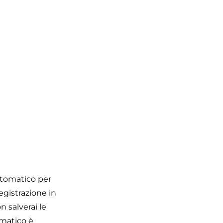
utomatico per
egistrazione in
 salverai le
omatico è