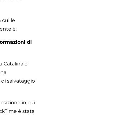
 cui le
ente è:
formazioni di
u Catalina o
una
 di salvataggio
posizione in cui
ckTime è stata