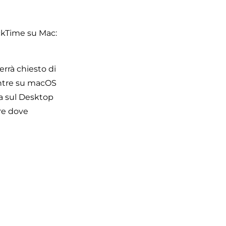
ickTime su Mac:
errà chiesto di
entre su macOS
ta sul Desktop
re dove