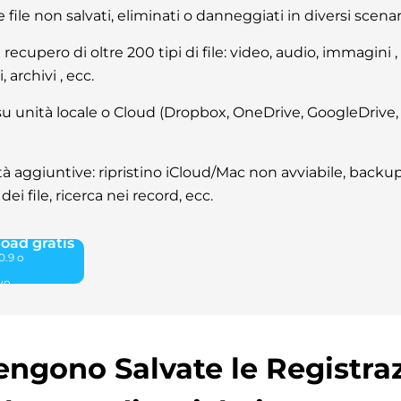
e file non salvati, eliminati o danneggiati in diversi scenar
 recupero di oltre 200 tipi di file: video, audio, immagini ,
archivi , ecc.
 su unità locale o Cloud (Dropbox, OneDrive, GoogleDrive,
à aggiuntive: ripristino iCloud/Mac non avviabile, backup
ei file, ricerca nei record, ecc.
oad gratis
.9 o
vo
ngono Salvate le Registraz