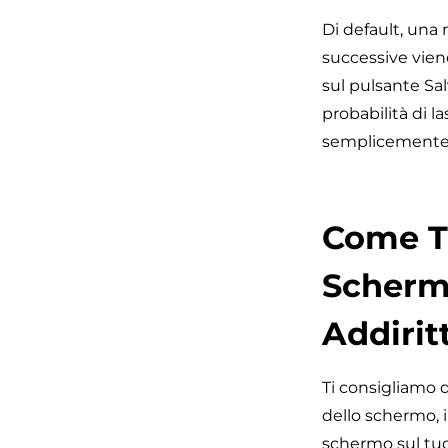
Di default, una
successive vie
sul pulsante Sal
probabilità di l
semplicemente d
Come Tr
Schermo
Addirit
Ti consigliamo d
dello schermo, i
schermo sul tuo 