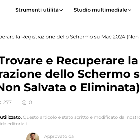
Strumenti utilità
Studio multimediale
rare la Registrazione dello Schermo su Mac 2024 (Non S
rovare e Recuperare la
razione dello Schermo 
Non Salvata o Eliminata)
277
0
tilizzato,
Questo articolo è stato scritto e modificato dal nos
da editoriali.
Approvato da