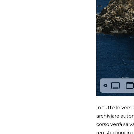
In tutte le ver
archiviare auto
corso verrà salv
registrazioni i