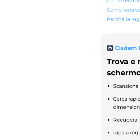
Come recuper
Come recupera
Perché la reg
Cisdem 
Trova e 
schermo
Scansiona 
Cerca rapi
dimensione
Recupera l
Ripara regi