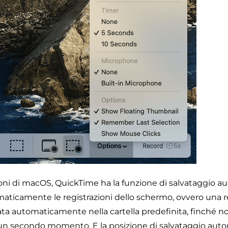
sioni di macOS, QuickTime ha la funzione di salvataggio a
maticamente le registrazioni dello schermo, ovvero una r
ata automaticamente nella cartella predefinita, finché non
n un secondo momento. E la posizione di salvataggio aut