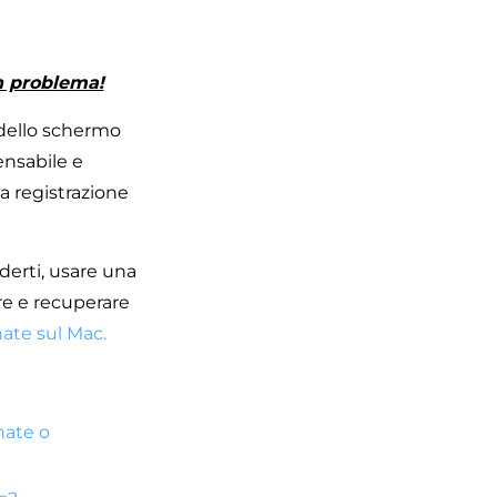
n problema!
 dello schermo
ensabile e
na registrazione
derti, usare una
re e recuperare
ate sul Mac.
nate o