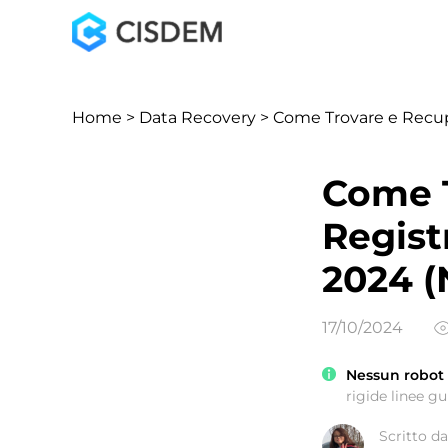
Home
>
Data Recovery
> Come Trovare e Recupe
Come T
Regist
2024 (
17/10/2024
Nessun robot u
rigide linee gui
Scritto da