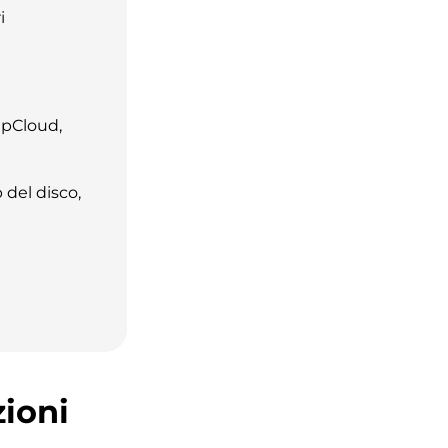
i
 pCloud,
 del disco,
ioni