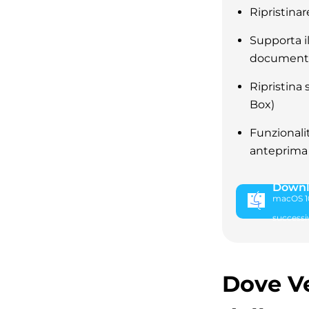
Ripristinar
Supporta il
documenti, 
Ripristina
Box)
Funzionalit
anteprima d
Downl
macOS 10
successi
Dove Ve