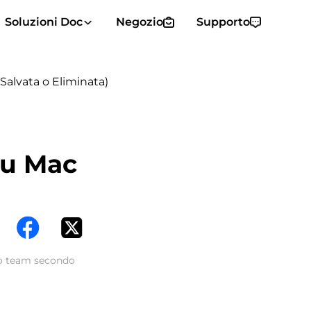
Soluzioni Doc
Negozio
Supporto
alvata o Eliminata)
su Mac
tro team secondo