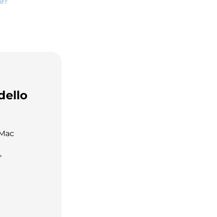
e?
dello
 Mac
,