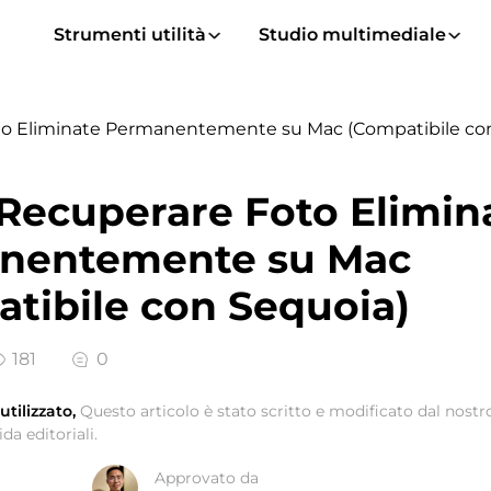
Strumenti utilità
Studio multimediale
o Eliminate Permanentemente su Mac (Compatibile con
ecuperare Foto Elimin
nentemente su Mac
tibile con Sequoia)
181
0
tilizzato,
Questo articolo è stato scritto e modificato dal nos
da editoriali.
Approvato da