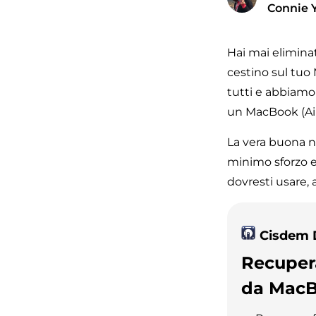
Connie 
Hai mai eliminat
cestino sul tuo 
tutti e abbiamo
un MacBook (Air,
La vera buona n
minimo sforzo e
dovresti usare,
Cisdem 
Recupera
da MacB