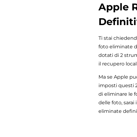
Apple R
Definit
Ti stai chiedend
foto eliminate 
dotati di 2 stru
il recupero loca
Ma se Apple può
imposti questi 
di eliminare le 
delle foto, sara
eliminate defin