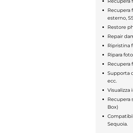
Recupera fo
Recupera f
esterno, SS
Restore ph
Repair da
Ripristina 
Ripara fot
Recupera fi
Supporta ol
ecc.
Visualizza
Recupera s
Box)
Compatibil
Sequoia.