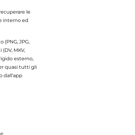
recuperare le
ne interno ed
to (PNG, JPG,
i (DV, MKV,
 rigido esterno,
r quasi tutti gli
o dall'app
le