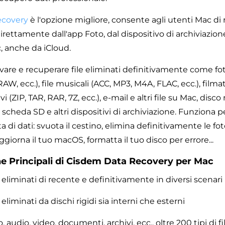
ecovery
è l'opzione migliore, consente agli utenti Mac di 
irettamente dall'app Foto, dal dispositivo di archiviazio
, anche da iCloud.
vare e recuperare file eliminati definitivamente come fo
AW, ecc.), file musicali (ACC, MP3, M4A, FLAC, ecc.), filmat
vi (ZIP, TAR, RAR, 7Z, ecc.), e-mail e altri file su Mac, disco
 scheda SD e altri dispositivi di archiviazione. Funziona pe
ta di dati: svuota il cestino, elimina definitivamente le fot
ggiorna il tuo macOS, formatta il tuo disco per errore...
he Principali di Cisdem Data Recovery per Mac
 eliminati di recente e definitivamente in diversi scenari
eliminati da dischi rigidi sia interni che esterni
o, audio, video, documenti, archivi, ecc., oltre 200 tipi di fi