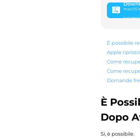
Downl
macOS 10
successi
È possibile r
Apple riprist
Come recuper
Come recuper
Domande freq
È Possi
Dopo Av
Sì, è possibile.