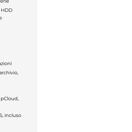
erie
c, HDD
e
azioni
archivio,
 pCloud,
, incluso