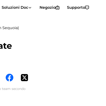
Soluzioni Doc
Negozio
Supporto
 Sequoia)
ate
tro team secondo