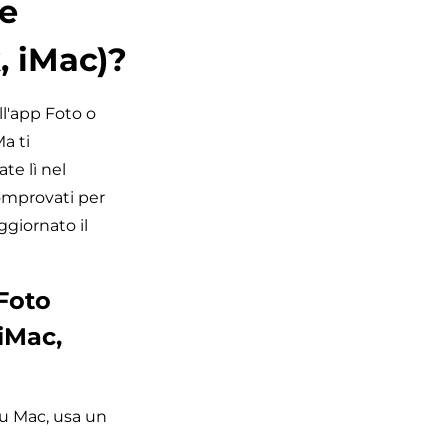
e
, iMac)?
l'app Foto o
a ti
te lì nel
omprovati per
ggiornato il
Foto
iMac,
su Mac, usa un