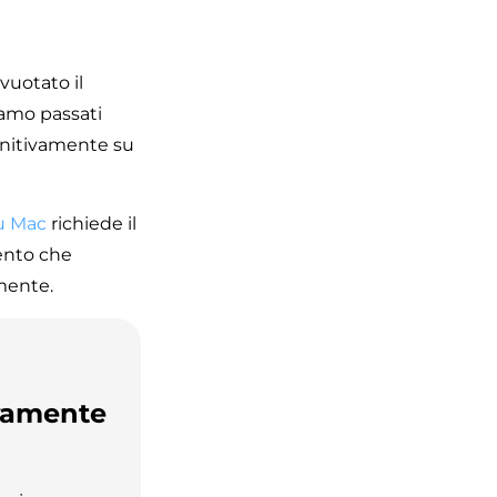
vuotato il
iamo passati
initivamente su
su Mac
richiede il
ento che
mente.
ivamente