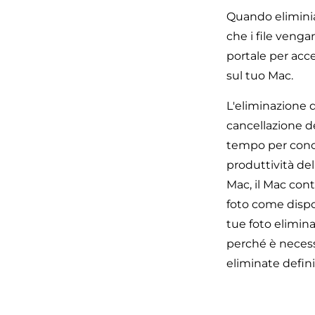
Quando eliminiam
che i file veng
portale per acce
sul tuo Mac.
L'eliminazione 
cancellazione de
tempo per conclu
produttività del
Mac, il Mac con
foto come dispon
tue foto elimin
perché è necess
eliminate defin