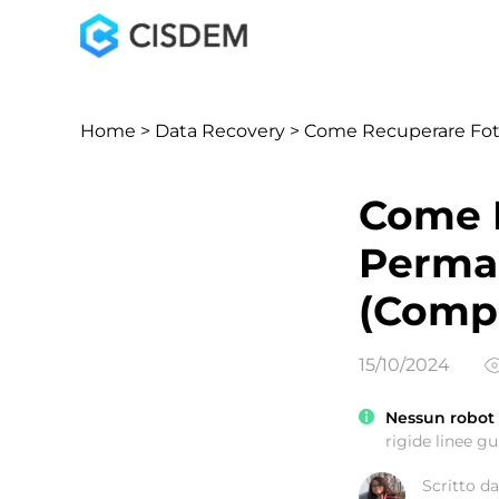
Home
>
Data Recovery
> Come Recuperare Fot
Come R
Perma
(Compa
15/10/2024
Nessun robot u
rigide linee gui
Scritto da