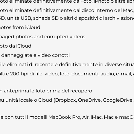
to eliminate definitivamente da Foto, iPhoto o altre libr
oto eliminate definitivamente dal disco interno del Ma
D, unità USB, scheda SD o altri dispositivi di archiviazion
otos from iCloud
maged photos and corrupted videos
foto da iCloud
o danneggiate e video corrotti
le eliminati di recente e definitivamente in diverse situ
tre 200 tipi di file: video, foto, documenti, audio, e-mail, 
 in anteprima le foto prima del recupero
u unità locale o Cloud (Dropbox, OneDrive, GoogleDrive,
e con tutti i modelli MacBook Pro, Air, iMac, Mac e macOS