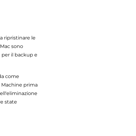
 ripristinare le
i Mac sono
 per il backup e
 da come
me Machine prima
dell'eliminazione
re state