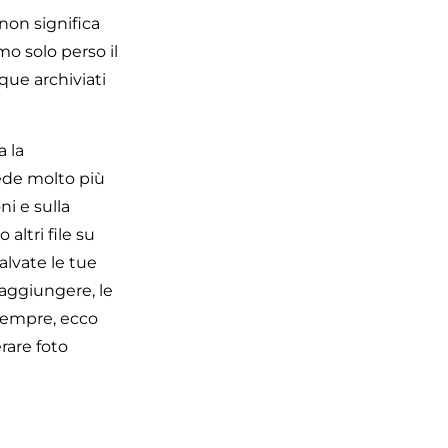
non significa
o solo perso il
que archiviati
 la
iede molto più
i e sulla
altri file su
alvate le tue
 aggiungere, le
 sempre, ecco
rare foto