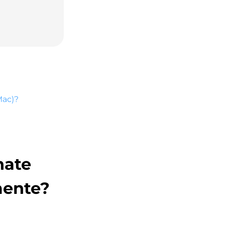
Mac)?
nate
mente?