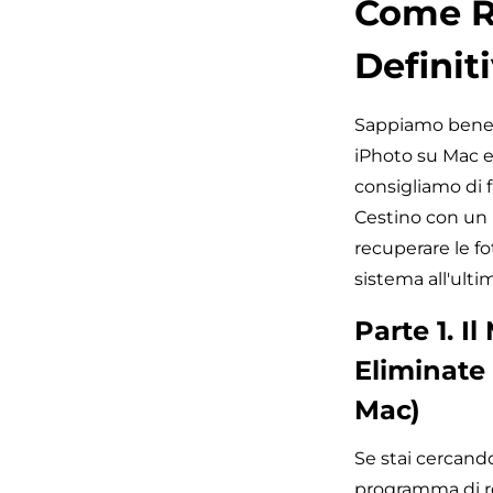
Come Re
Definit
Sappiamo bene c
iPhoto su Mac e 
consigliamo di f
Cestino con un 
recuperare le fo
sistema all'ulti
Parte 1. 
Eliminate
Mac)
Se stai cercando
programma di re