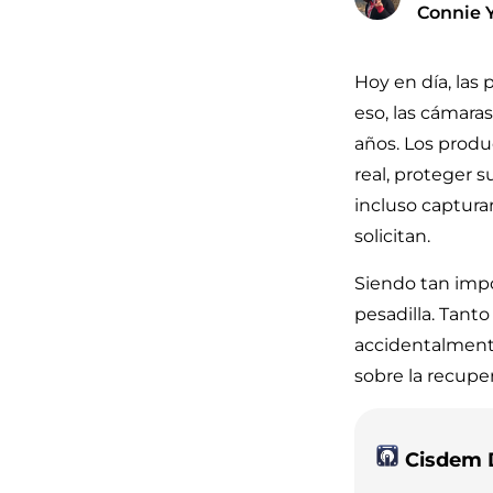
Connie 
Hoy en día, las 
eso, las cámara
años. Los produ
real, proteger 
incluso captura
solicitan.
Siendo tan impo
pesadilla. Tant
accidentalmente
sobre la recupe
Cisdem 