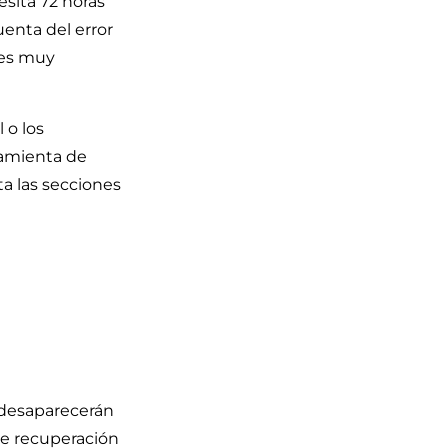
esita 72 horas
uenta del error
 es muy
 o los
ramienta de
a las secciones
s desaparecerán
de recuperación