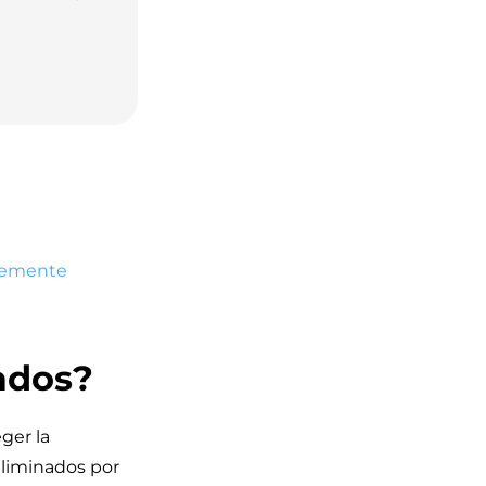
ntemente
ados?
ger la
eliminados por