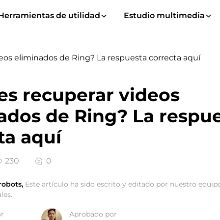
Herramientas de utilidad
Estudio multimedia
eos eliminados de Ring? La respuesta correcta aquí
s recuperar videos
ados de Ring? La respu
ta aquí
230
0
robots,
Este artículo ha sido escrito y editado por nuestro equipo
les.
or
Aprobado por