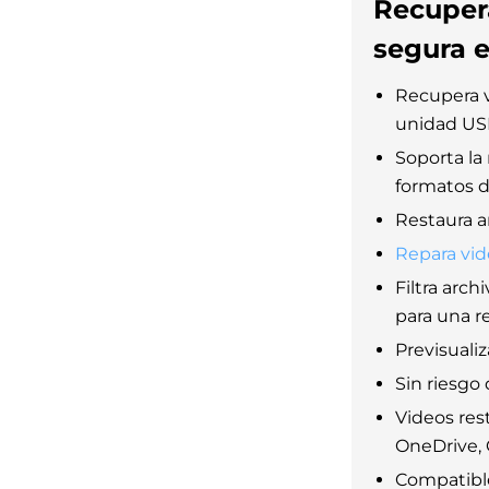
Recuper
segura 
Recupera 
unidad USB
Soporta la
formatos d
Restaura a
Repara vid
Filtra arch
para una r
Previsualiz
Sin riesgo
Videos res
OneDrive, G
Compatible