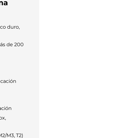
ma
co duro,
más de 200
icación
ación
ox,
2/M3, T2)