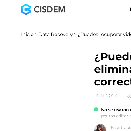
Inicio
>
Data Recovery
> ¿Puedes recuperar vid
¿Puede
elimin
correc
14-11-2024
No se usaron 
pautas editoria
Escrito p