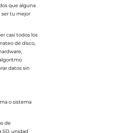
idos que alguna
 ser tu mejor
er casi todos los
mateo de disco,
 hardware,
 algoritmo
rar datos sin
oma o sistema
os de
a SD, unidad