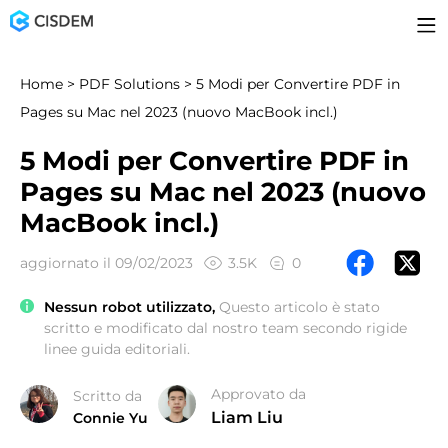
Home
>
PDF Solutions
> 5 Modi per Convertire PDF in
Pages su Mac nel 2023 (nuovo MacBook incl.)
5 Modi per Convertire PDF in
Pages su Mac nel 2023 (nuovo
MacBook incl.)
aggiornato il 09/02/2023
3.5K
0
Nessun robot utilizzato,
Questo articolo è stato
scritto e modificato dal nostro team secondo rigide
linee guida editoriali.
Approvato da
Scritto da
Liam Liu
Connie Yu