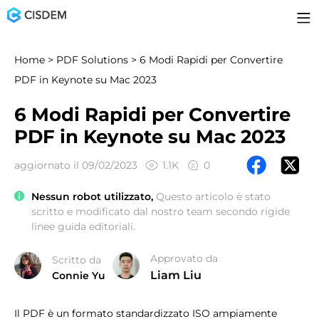
Home
>
PDF Solutions
> 6 Modi Rapidi per Convertire
PDF in Keynote su Mac 2023
6 Modi Rapidi per Convertire
PDF in Keynote su Mac 2023
aggiornato il 09/02/2023
1.1K
0
Nessun robot utilizzato,
Questo articolo è stato
scritto e modificato dal nostro team secondo rigide
linee guida editoriali.
Approvato da
Scritto da
Liam Liu
Connie Yu
Il PDF è un formato standardizzato ISO ampiamente