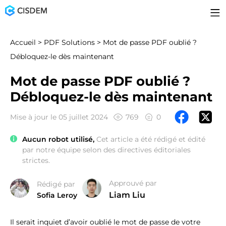
Accueil
>
PDF Solutions
> Mot de passe PDF oublié ?
Débloquez-le dès maintenant
Mot de passe PDF oublié ?
Débloquez-le dès maintenant
Mise à jour le 05 juillet 2024
769
0
Aucun robot utilisé,
Cet article a été rédigé et édité
par notre équipe selon des directives éditoriales
strictes.
Approuvé par
Rédigé par
Liam Liu
Sofia Leroy
Il serait inquiet d’avoir oublié le mot de passe de votre