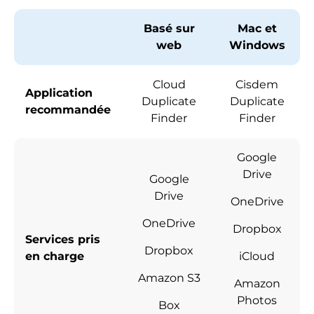
Basé sur
Mac et
web
Windows
Cloud
Cisdem
Application
Duplicate
Duplicate
recommandée
Finder
Finder
Google
Drive
Google
Drive
OneDrive
OneDrive
Dropbox
Services pris
Dropbox
en charge
iCloud
Amazon S3
Amazon
Photos
Box