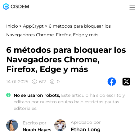
Inicio
>
AppCrypt
> 6 métodos para bloquear los
Navegadores Chrome, Firefox, Edge y más
6 métodos para bloquear los
Navegadores Chrome,
Firefox, Edge y más
14-01-2025
612
0
No se usaron robots,
Este artículo ha sido escrito y
editado por nuestro equipo bajo estrictas pautas
editoriales.
Aprobado por
Escrito por
Ethan Long
Norah Hayes