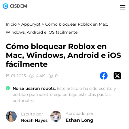
Inicio
>
AppCrypt
> Cómo bloquear Roblox en Mac,
Windows, Android e iOS fácilmente
Cómo bloquear Roblox en
Mac, Windows, Android e iOS
fácilmente
15-01-2025
4.4K
0
No se usaron robots,
Este artículo ha sido escrito y
editado por nuestro equipo bajo estrictas pautas
editoriales.
Aprobado por
Escrito por
Ethan Long
Norah Hayes