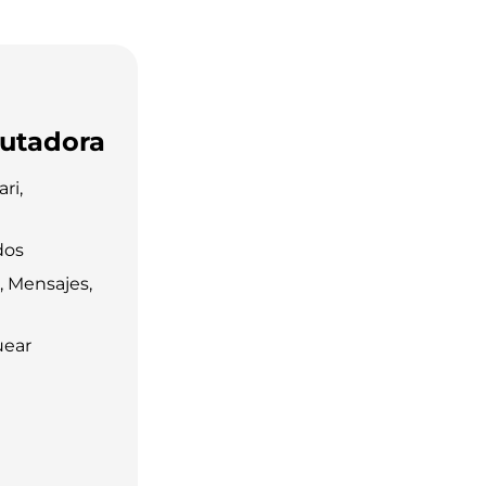
utadora
ri,
dos
, Mensajes,
uear