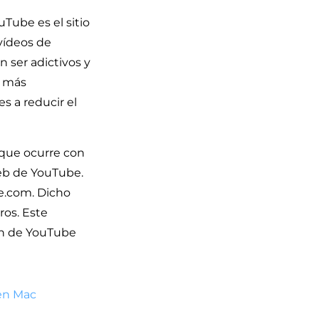
Tube es el sitio
vídeos de
 ser adictivos y
r más
s a reducir el
 que ocurre con
web de YouTube.
e.com. Dicho
ros. Este
ión de YouTube
 en Mac