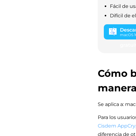
Fácil de us
Difícil de e
Desca
macOS 10
gratui
Cómo b
manera 
Se aplica a: mac
Para los usuario
Cisdem AppCry
diferencia de o