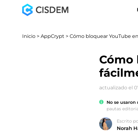
Inicio
>
AppCrypt
> Cómo bloquear YouTube en
Cómo 
fácilm
actualizado el 
No se usaron 
pautas editoria
Escrito p
Norah H