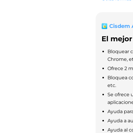
Cisdem 
El mejo
Bloquear c
Chrome, et
Ofrece 2 m
Bloquea co
etc.
Se ofrece 
aplicacion
Ayuda para
Ayuda a au
Ayuda al c