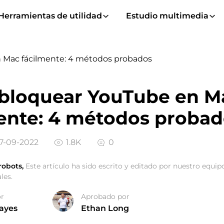
Herramientas de utilidad
Estudio multimedia
 Mac fácilmente: 4 métodos probados
bloquear YouTube en M
ente: 4 métodos probad
07-09-2022
1.8K
0
robots,
Este artículo ha sido escrito y editado por nuestro equipo
les.
or
Aprobado por
ayes
Ethan Long