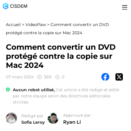
Accueil
>
VideoPaw
> Comment convertir un DVD
protégé contre la copie sur Mac 2024
Comment convertir un DVD
protégé contre la copie sur
Mac 2024
07 mars 2024
369
0
Aucun robot utilisé,
Cet article a été rédigé et édité
par notre équipe selon des directives éditoriales
strictes.
Approuvé par
Rédigé par
Ryan Li
Sofia Leroy