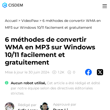
Accueil
>
VideoPaw
> 6 méthodes de convertir WMA en
MP3 sur Windows 10/11 facilement et gratuitement
6 méthodes de convertir
WMA en MP3 sur Windows
10/11 facilement et
gratuitement
Mise à jour le 30 juin 2024
1.2K
0
Aucun robot utilisé,
Cet article a été rédigé et édité
par notre équipe selon des directives éditoriales
strictes.
Approuvé par
Rédigé par