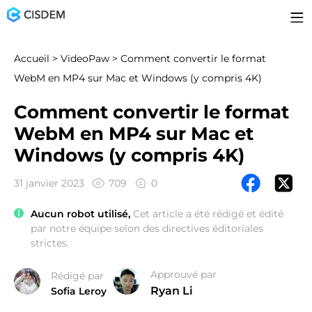
Accueil
>
VideoPaw
> Comment convertir le format
WebM en MP4 sur Mac et Windows (y compris 4K)
Comment convertir le format
WebM en MP4 sur Mac et
Windows (y compris 4K)
31 janvier 2023
709
0
Aucun robot utilisé,
Cet article a été rédigé et édité
par notre équipe selon des directives éditoriales
strictes.
Approuvé par
Rédigé par
Ryan Li
Sofia Leroy