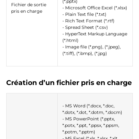
(*.pptx)
Fichier de sortie
- Microsoft Office Excel (*.xlsx)
pris en charge
- Plain Text file (*.txt)
- Rich Text Format (*.rtf)
- Spread Sheet (*.csv)
- HyperText Markup Language
(*.html)
- Image file (*.png), (*.jpeg),
(*.tiff), (*.bmp), (*.jpg)
Création d’un fichier pris en charge
- MS Word (*.docx, *.doc,
*.dotx, *.dot, *.dotm, *.docm)
- MS PowerPoint (*.pptx,
*.potx, *.ppt, *.ppsx, *.ppsm,
*.potm, *.pptm)
- MS Excel (*.xls, *.xlsx, *.xlt,