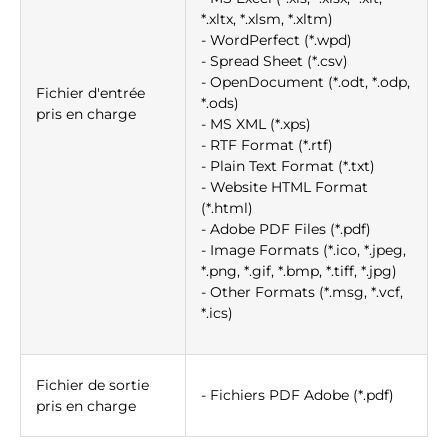
*.xltx, *.xlsm, *.xltm)
- WordPerfect (*.wpd)
- Spread Sheet (*.csv)
- OpenDocument (*.odt, *.odp,
Fichier d'entrée
*.ods)
pris en charge
- MS XML (*.xps)
- RTF Format (*.rtf)
- Plain Text Format (*.txt)
- Website HTML Format
(*.html)
- Adobe PDF Files (*.pdf)
- Image Formats (*.ico, *.jpeg,
*.png, *.gif, *.bmp, *.tiff, *.jpg)
- Other Formats (*.msg, *.vcf,
*.ics)
Fichier de sortie
- Fichiers PDF Adobe (*.pdf)
pris en charge